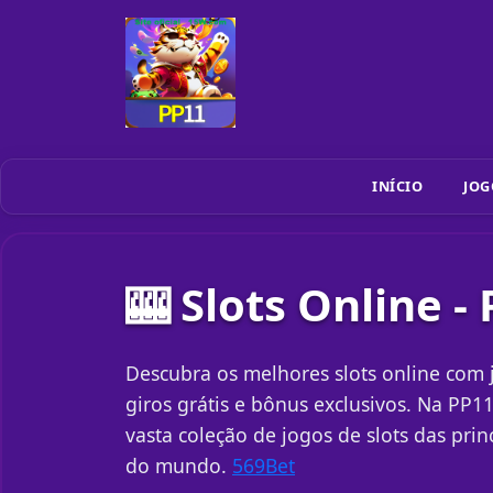
INÍCIO
JOG
🎰 Slots Online -
Descubra os melhores slots online com 
giros grátis e bônus exclusivos. Na PP1
vasta coleção de jogos de slots das pri
do mundo.
569Bet