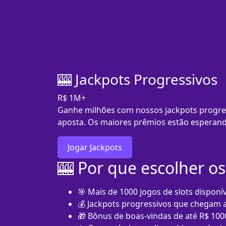
🎰 Jackpots Progressivos
R$ 1M+
Ganhe milhões com nossos jackpots progre
aposta. Os maiores prêmios estão esperand
Jogar Jackpots
🎰 Por que escolher os
🎯 Mais de 1000 jogos de slots disponí
💰 Jackpots progressivos que chegam 
🎁 Bônus de boas-vindas de até R$ 100