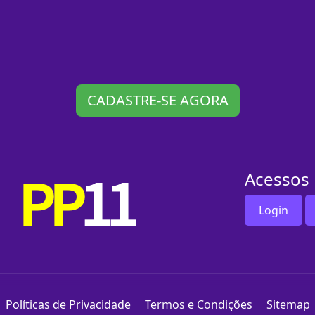
CADASTRE-SE AGORA
Acessos
Login
Políticas de Privacidade
Termos e Condições
Sitemap