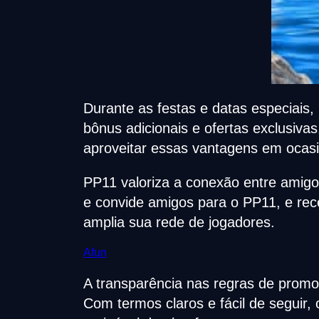
Durante as festas e datas especiais
bônus adicionais e ofertas exclusiv
aproveitar essas vantagens em ocasi
PP11 valoriza a conexão entre amig
e convide amigos para o PP11, e rec
amplia sua rede de jogadores.
Afun
A transparência nas regras de prom
Com termos claros e fácil de seguir