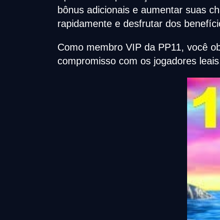
bônus adicionais e aumentar suas ch
rapidamente e desfrutar dos benefíci
Como membro VIP da PP11, você obté
compromisso com os jogadores leais