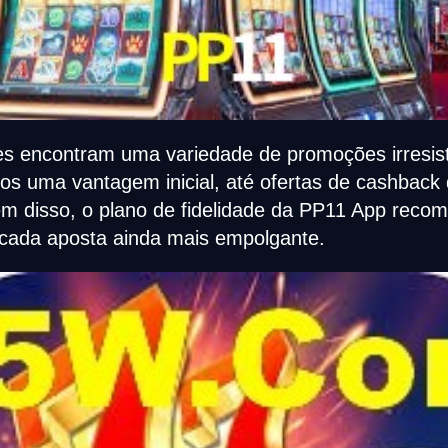
es encontram uma variedade de promoções irresi
os uma vantagem inicial, até ofertas de cashback
lém disso, o plano de fidelidade da PP11 App rec
 cada aposta ainda mais empolgante.