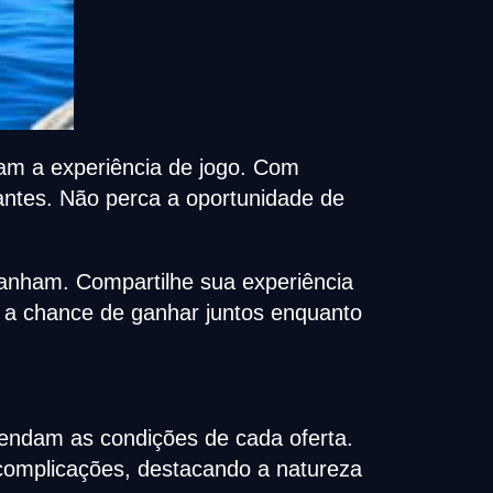
vam a experiência de jogo. Com
antes. Não perca a oportunidade de
anham. Compartilhe sua experiência
e a chance de ganhar juntos enquanto
endam as condições de cada oferta.
 complicações, destacando a natureza