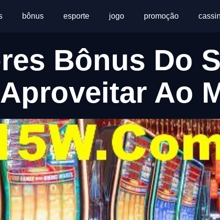
s
bônus
esporte
jogo
promoção
cassi
res Bônus Do Si
Aproveitar Ao 